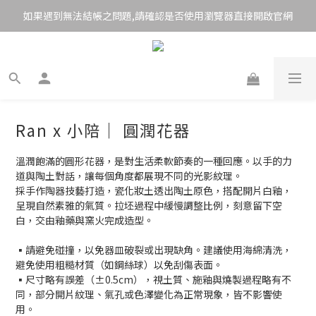
如果遇到無法結帳之問題,請確認是否使用瀏覽器直接開啟官網
Ran x 小陪｜ 圓潤花器
溫潤飽滿的圓形花器，是對生活柔軟節奏的一種回應。以手的力
道與陶土對話，讓每個角度都展現不同的光影紋理。
採手作陶器技藝打造，瓷化妝土透出陶土原色，搭配開片白釉，
呈現自然素雅的氣質。拉坯過程中緩慢調整比例，刻意留下空
白，交由釉藥與窯火完成造型。
▪︎請避免碰撞，以免器皿破裂或出現缺角。建議使用海綿清洗，
避免使用粗糙材質（如鋼絲球）以免刮傷表面。
▪︎尺寸略有誤差（±0.5cm），視土質、施釉與燒製過程略有不
同，部分開片紋理、氣孔或色澤變化為正常現象，皆不影響使
用。