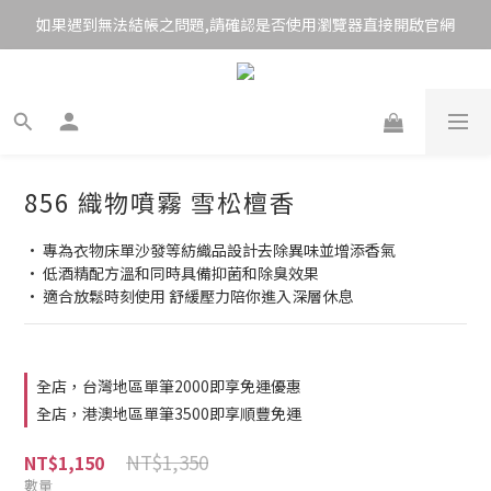
如果遇到無法結帳之問題,請確認是否使用瀏覽器直接開啟官網
856 織物噴霧 雪松檀香
• 專為衣物床單沙發等紡織品設計去除異味並增添香氣
• 低酒精配方溫和同時具備抑菌和除臭效果
• 適合放鬆時刻使用 舒緩壓力陪你進入深層休息
全店，台灣地區單筆2000即享免運優惠
全店，港澳地區單筆3500即享順豐免運
NT$1,350
NT$1,150
數量