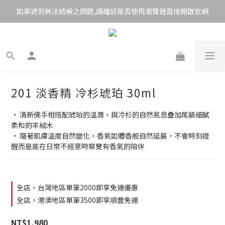
如果遇到無法結帳之問題,請確認是否使用瀏覽器直接開啟官網
201 淡香精 冷杉琥珀 30ml
• 清新佛手柑搭配琥珀的溫潤，與冷杉的自然氣息疊加尾韻細膩
柔和的羊絨木
• 隨著肌膚溫度自然變化，香氣如體香般自然延展，不會時刻提
醒而是能在日常不經意時察覺有香氣的陪伴
全店，台灣地區單筆2000即享免運優惠
全店，港澳地區單筆3500即享順豐免運
NT$1,980