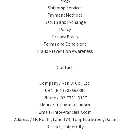
FAQs
Shipping Services
Payment Methods
Return and Exchange
Policy
Privacy Policy
Terms and Conditions
Fraud Prevention Awareness
Contact
Company / Ran Di Co., Ltd.
UBN (EIN) / 83563390
Phone / (02)7751-9167
Hours / 10:00am-18:00pm
Email / info@ranclean.com
Address / 1F, No. 19, Lane 173, Tonghua Street, Da'an
District, Taipei City