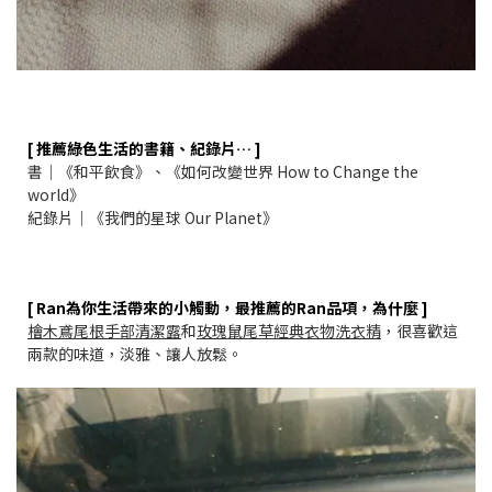
[ 推薦綠色生活的書籍、紀錄片… ]
書｜《和平飲食》、《如何改變世界 How to Change the
world》
紀錄片｜《我們的星球 Our Planet》
[ Ran為你生活帶來的小觸動，最推薦的Ran品項，為什麼 ]
檜木鳶尾根手部清潔露
和
玫瑰鼠尾草經典衣物洗衣精
，很喜歡這
兩款的味道，淡雅、讓人放鬆。