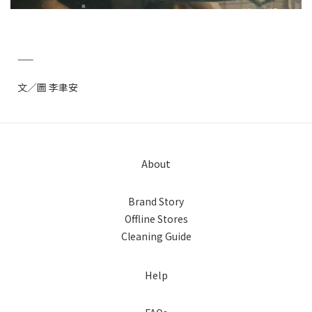
——
文／圖 李聿安
About
Brand Story
Offline Stores
Cleaning Guide
Help