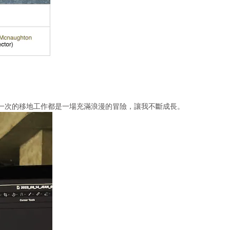
⼀次的移地⼯作都是⼀場充滿浪漫的冒險，讓我不斷成長。