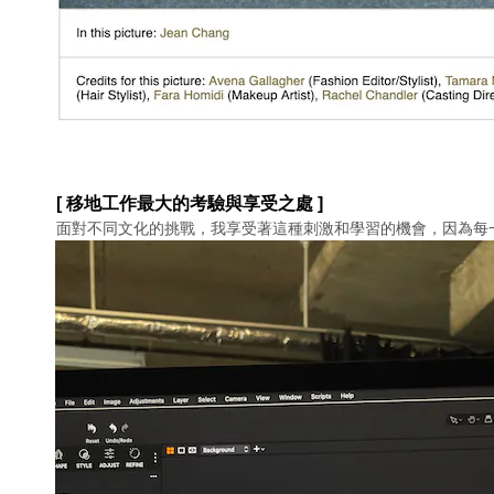
[ 移地⼯作最⼤的考驗與享受之處 ]
⾯對不同⽂化的挑戰，我享受著這種刺激和學習的機會，因為每