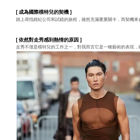
[ 成為國際模特兒的契機 ]
踏上尋找經紀公司和試鏡的旅程，雖然充滿重重關卡，⽽契機來
[ 依然對走秀感到熱情的原因 ]
走秀不僅是模特兒的⼯作之⼀，對我⽽⾔它是⼀種藝術的表現，