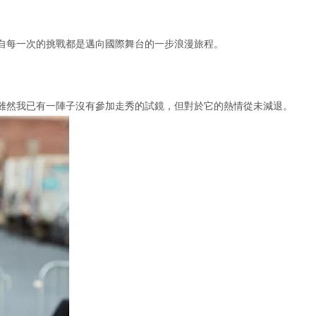
⾃每⼀次的挑戰都是邁向國際舞台的⼀步浪漫旅程。
雖然我已有⼀陣⼦沒有參加走秀的試鏡，但對於它的熱情從未減退。