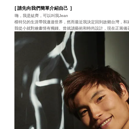
[ 請先向我們簡單介紹⾃⼰ ]
嗨，我是紘齊，可以叫我Jean
模特兒的生涯帶我遨遊世界，然而最近我決定回到故鄉台灣，和
我從小就對繪畫情有獨鍾。曾就讀藝術和時尚設計，現在正籌備