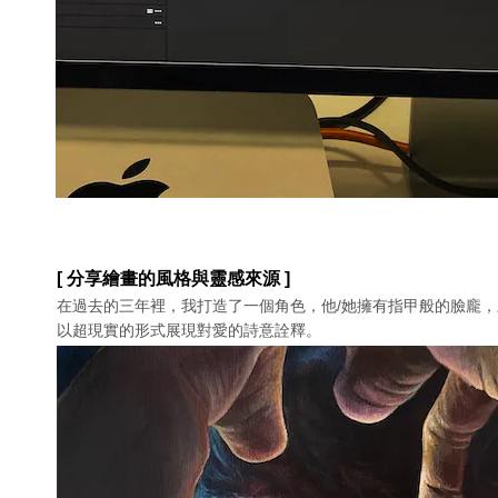
[ 分享繪畫的風格與靈感來源 ]
在過去的三年裡，我打造了⼀個⾓⾊，他/她擁有指甲般的臉龐
以超現實的形式展現對愛的詩意詮釋。