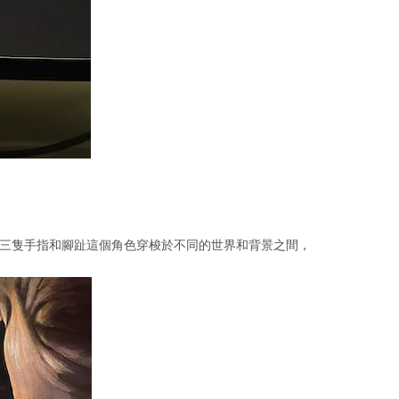
，三隻⼿指和腳趾這個⾓⾊穿梭於不同的世界和背景之間，